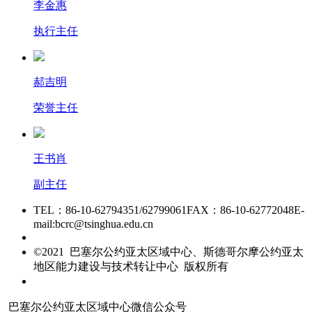
李金惠
执行主任
郝吉明
荣誉主任
王书肖
副主任
TEL：86-10-62794351/62799061
FAX：86-10-62772048
E-
mail:bcrc@tsinghua.edu.cn
京ICP备15006448号-28
©2021 巴塞尔公约亚太区域中心、斯德哥尔摩公约亚太
地区能力建设与技术转让中心 版权所有
友情链接
巴塞尔公约亚太区域中心微信公众号