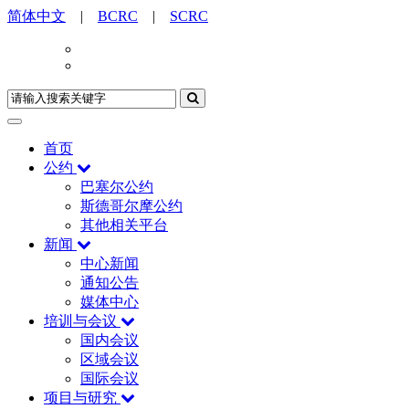
简体中文
|
BCRC
|
SCRC
首页
公约
巴塞尔公约
斯德哥尔摩公约
其他相关平台
新闻
中心新闻
通知公告
媒体中心
培训与会议
国内会议
区域会议
国际会议
项目与研究